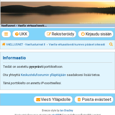
VAELLUSNET -
Vaellusturinat II
Keskustelua vaeltamisesta ja Lapista
UKK
Rekisteröidy
Kirjaudu sisään
E
VAELLUSNET - Vaellusturinat II
Vaella virtuaalisesti kunnes pääset oikeasti
t
s
Informaatio
i
Teidät on asetettu
pysyvästi
porttikieltoon.
Ota yhteyttä
Keskustelufoorumin ylläpitäjään
saadaksesi lisää tietoa.
Tämä porttikielto on annettu IP-osoitteellesi.
Viesti Ylläpidolle
Poista evästeet
Breeze style by
Ian Bradley