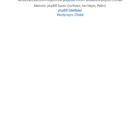
Keskustelufoorumin ohjelmisto
phpBB
® Forum Software © phpBB Limited
Käännös: phpBB Suomi (lurttinen, harritapio, Pettis)
phpBB SiteMaker
Yksityisyys
|
Ehdot