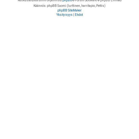
Keskustelufoorumin ohjelmisto
phpBB
® Forum Software © phpBB Limited
Käännös: phpBB Suomi (lurttinen, harritapio, Pettis)
phpBB SiteMaker
Yksityisyys
|
Ehdot