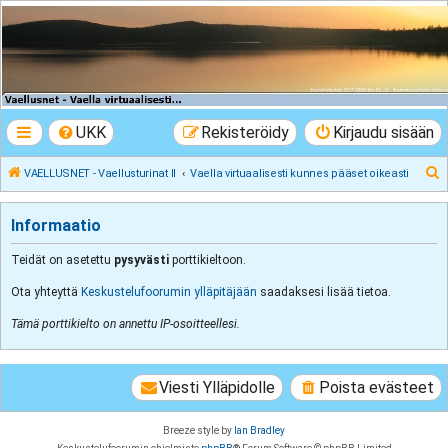
VAELLUSNET -
Vaellusturinat II
Keskustelua vaeltamisesta ja Lapista
UKK
Rekisteröidy
Kirjaudu sisään
E
VAELLUSNET - Vaellusturinat II
Vaella virtuaalisesti kunnes pääset oikeasti
t
s
Informaatio
i
Teidät on asetettu
pysyvästi
porttikieltoon.
Ota yhteyttä
Keskustelufoorumin ylläpitäjään
saadaksesi lisää tietoa.
Tämä porttikielto on annettu IP-osoitteellesi.
Viesti Ylläpidolle
Poista evästeet
Breeze style by
Ian Bradley