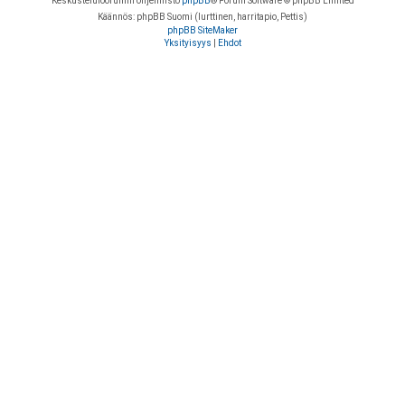
Keskustelufoorumin ohjelmisto
phpBB
® Forum Software © phpBB Limited
Käännös: phpBB Suomi (lurttinen, harritapio, Pettis)
phpBB SiteMaker
Yksityisyys
|
Ehdot