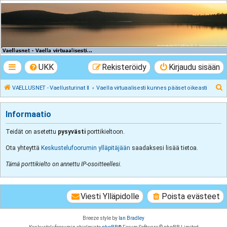
VAELLUSNET -
Vaellusturinat II
Keskustelua vaeltamisesta ja Lapista
UKK
Rekisteröidy
Kirjaudu sisään
E
VAELLUSNET - Vaellusturinat II
Vaella virtuaalisesti kunnes pääset oikeasti
t
s
Informaatio
i
Teidät on asetettu
pysyvästi
porttikieltoon.
Ota yhteyttä
Keskustelufoorumin ylläpitäjään
saadaksesi lisää tietoa.
Tämä porttikielto on annettu IP-osoitteellesi.
Viesti Ylläpidolle
Poista evästeet
Breeze style by
Ian Bradley