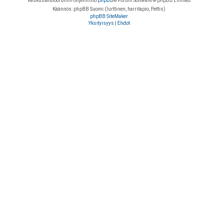
Keskustelufoorumin ohjelmisto
phpBB
® Forum Software © phpBB Limited
Käännös: phpBB Suomi (lurttinen, harritapio, Pettis)
phpBB SiteMaker
Yksityisyys
|
Ehdot