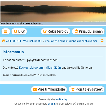
VAELLUSNET -
Vaellusturinat II
Keskustelua vaeltamisesta ja Lapista
UKK
Rekisteröidy
Kirjaudu sisään
E
VAELLUSNET - Vaellusturinat II
Vaella virtuaalisesti kunnes pääset oikeasti
t
Informaatio
s
i
Teidät on asetettu
pysyvästi
porttikieltoon.
Ota yhteyttä
Keskustelufoorumin ylläpitäjään
saadaksesi lisää tietoa.
Tämä porttikielto on annettu IP-osoitteellesi.
Viesti Ylläpidolle
Poista evästeet
Breeze style by
Ian Bradley
Keskustelufoorumin ohjelmisto
phpBB
® Forum Software © phpBB Limited