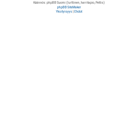
Käännös: phpBB Suomi (lurttinen, harritapio, Pettis)
phpBB SiteMaker
Yksityisyys
|
Ehdot