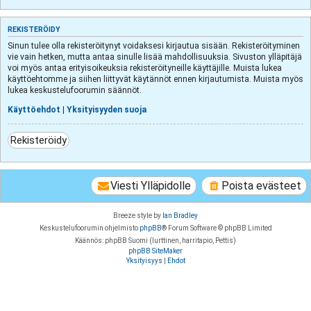
REKISTERÖIDY
Sinun tulee olla rekisteröitynyt voidaksesi kirjautua sisään. Rekisteröityminen
vie vain hetken, mutta antaa sinulle lisää mahdollisuuksia. Sivuston ylläpitäjä
voi myös antaa erityisoikeuksia rekisteröityneille käyttäjille. Muista lukea
käyttöehtomme ja siihen liittyvät käytännöt ennen kirjautumista. Muista myös
lukea keskustelufoorumin säännöt.
Käyttöehdot
|
Yksityisyyden suoja
Rekisteröidy
Viesti Ylläpidolle
Poista evästeet
Breeze style by
Ian Bradley
Keskustelufoorumin ohjelmisto
phpBB
® Forum Software © phpBB Limited
Käännös: phpBB Suomi (lurttinen, harritapio, Pettis)
phpBB SiteMaker
Yksityisyys
|
Ehdot