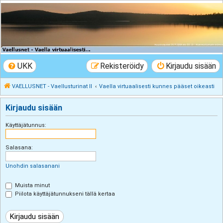
VAELLUSNET -
Vaellusturinat II
Keskustelua vaeltamisesta ja Lapista
UKK
Rekisteröidy
Kirjaudu sisään
VAELLUSNET - Vaellusturinat II
Vaella virtuaalisesti kunnes pääset oikeasti
Kirjaudu sisään
Käyttäjätunnus:
Salasana:
Unohdin salasanani
Muista minut
Piilota käyttäjätunnukseni tällä kertaa