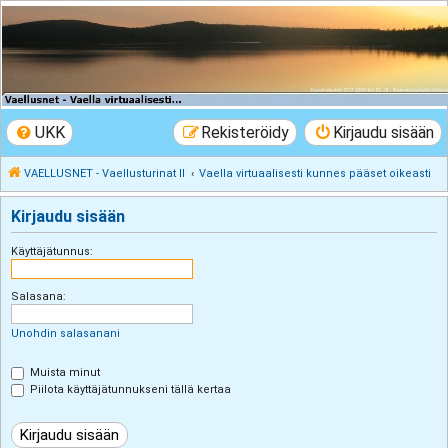
VAELLUSNET -
Vaellusturinat II
Keskustelua vaeltamisesta ja Lapista
UKK
Rekisteröidy
Kirjaudu sisään
VAELLUSNET - Vaellusturinat II
Vaella virtuaalisesti kunnes pääset oikeasti
Kirjaudu sisään
Käyttäjätunnus:
Salasana:
Unohdin salasanani
Muista minut
Piilota käyttäjätunnukseni tällä kertaa