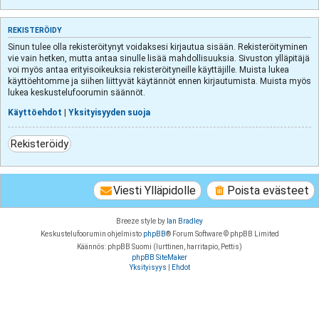
REKISTERÖIDY
Sinun tulee olla rekisteröitynyt voidaksesi kirjautua sisään. Rekisteröityminen
vie vain hetken, mutta antaa sinulle lisää mahdollisuuksia. Sivuston ylläpitäjä
voi myös antaa erityisoikeuksia rekisteröityneille käyttäjille. Muista lukea
käyttöehtomme ja siihen liittyvät käytännöt ennen kirjautumista. Muista myös
lukea keskustelufoorumin säännöt.
Käyttöehdot
|
Yksityisyyden suoja
Rekisteröidy
Viesti Ylläpidolle
Poista evästeet
Breeze style by
Ian Bradley
Keskustelufoorumin ohjelmisto
phpBB
® Forum Software © phpBB Limited
Käännös: phpBB Suomi (lurttinen, harritapio, Pettis)
phpBB SiteMaker
Yksityisyys
|
Ehdot