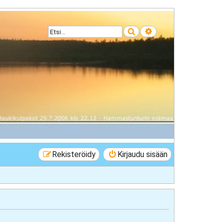
Etsi
Tarkennettu haku
Rekisteröidy
Kirjaudu sisään