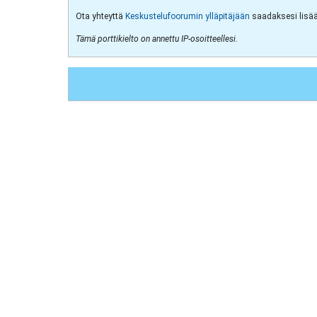
Ota yhteyttä
Keskustelufoorumin ylläpitäjään
saadaksesi lisää 
Tämä porttikielto on annettu IP-osoitteellesi.