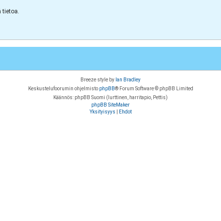
tietoa.
Breeze style by
Ian Bradley
Keskustelufoorumin ohjelmisto
phpBB
® Forum Software © phpBB Limited
Käännös: phpBB Suomi (lurttinen, harritapio, Pettis)
phpBB SiteMaker
Yksityisyys
|
Ehdot