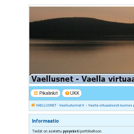
VAELLUSNET - Vaellusturinat II
Keskustelua vaeltamisesta ja Lapista
Pikalinkit
UKK
VAELLUSNET - Vaellusturinat II
Vaella virtuaalisesti kunnes 
Informaatio
Teidät on asetettu
pysyvästi
porttikieltoon.