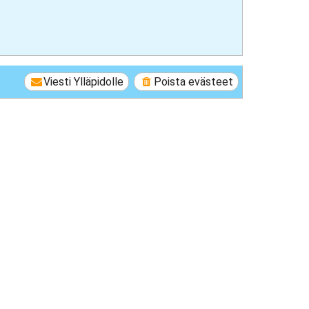
Viesti Ylläpidolle
Poista evästeet