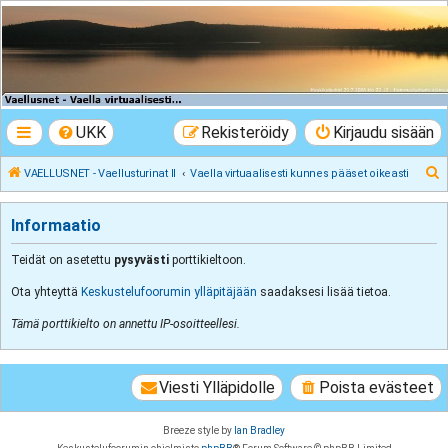
VAELLUSNET -
Vaellusturinat II
Keskustelua vaeltamisesta ja Lapista
UKK
Rekisteröidy
Kirjaudu sisään
E
VAELLUSNET - Vaellusturinat II
Vaella virtuaalisesti kunnes pääset oikeasti
t
s
Informaatio
i
Teidät on asetettu
pysyvästi
porttikieltoon.
Ota yhteyttä
Keskustelufoorumin ylläpitäjään
saadaksesi lisää tietoa.
Tämä porttikielto on annettu IP-osoitteellesi.
Viesti Ylläpidolle
Poista evästeet
Breeze style by
Ian Bradley