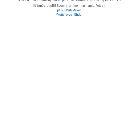
Keskustelufoorumin ohjelmisto
phpBB
® Forum Software © phpBB Limited
Käännös: phpBB Suomi (lurttinen, harritapio, Pettis)
phpBB SiteMaker
Yksityisyys
|
Ehdot