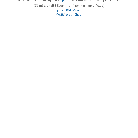
Keskustelufoorumin ohjelmisto
phpBB
® Forum Software © phpBB Limited
Käännös: phpBB Suomi (lurttinen, harritapio, Pettis)
phpBB SiteMaker
Yksityisyys
|
Ehdot