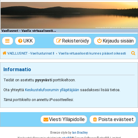
VAELLUSNET -
Vaellusturinat II
Keskustelua vaeltamisesta ja Lapista
UKK
Rekisteröidy
Kirjaudu sisään
E
VAELLUSNET - Vaellusturinat II
Vaella virtuaalisesti kunnes pääset oikeasti
t
s
Informaatio
i
Teidät on asetettu
pysyvästi
porttikieltoon.
Ota yhteyttä
Keskustelufoorumin ylläpitäjään
saadaksesi lisää tietoa.
Tämä porttikielto on annettu IP-osoitteellesi.
Viesti Ylläpidolle
Poista evästeet
Breeze style by
Ian Bradley