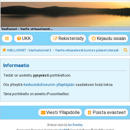
VAELLUSNET -
Vaellusturinat II
Keskustelua vaeltamisesta ja Lapista
UKK
Rekisteröidy
Kirjaudu sisään
E
VAELLUSNET - Vaellusturinat II
Vaella virtuaalisesti kunnes pääset oikeasti
t
s
Informaatio
i
Teidät on asetettu
pysyvästi
porttikieltoon.
Ota yhteyttä
Keskustelufoorumin ylläpitäjään
saadaksesi lisää tietoa.
Tämä porttikielto on annettu IP-osoitteellesi.
Viesti Ylläpidolle
Poista evästeet
Breeze style by
Ian Bradley