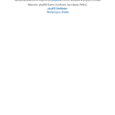
Keskustelufoorumin ohjelmisto
phpBB
® Forum Software © phpBB Limited
Käännös: phpBB Suomi (lurttinen, harritapio, Pettis)
phpBB SiteMaker
Yksityisyys
|
Ehdot