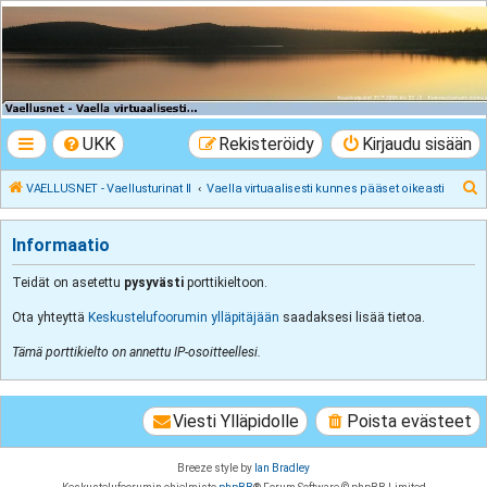
VAELLUSNET -
Vaellusturinat II
Keskustelua vaeltamisesta ja Lapista
UKK
Rekisteröidy
Kirjaudu sisään
E
VAELLUSNET - Vaellusturinat II
Vaella virtuaalisesti kunnes pääset oikeasti
t
s
Informaatio
i
Teidät on asetettu
pysyvästi
porttikieltoon.
Ota yhteyttä
Keskustelufoorumin ylläpitäjään
saadaksesi lisää tietoa.
Tämä porttikielto on annettu IP-osoitteellesi.
Viesti Ylläpidolle
Poista evästeet
Breeze style by
Ian Bradley