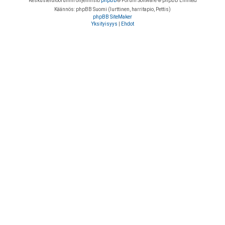
Keskustelufoorumin ohjelmisto
phpBB
® Forum Software © phpBB Limited
Käännös: phpBB Suomi (lurttinen, harritapio, Pettis)
phpBB SiteMaker
Yksityisyys
|
Ehdot