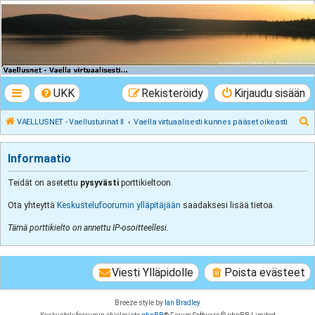
VAELLUSNET -
Vaellusturinat II
Keskustelua vaeltamisesta ja Lapista
UKK
Rekisteröidy
Kirjaudu sisään
E
VAELLUSNET - Vaellusturinat II
Vaella virtuaalisesti kunnes pääset oikeasti
t
s
Informaatio
i
Teidät on asetettu
pysyvästi
porttikieltoon.
Ota yhteyttä
Keskustelufoorumin ylläpitäjään
saadaksesi lisää tietoa.
Tämä porttikielto on annettu IP-osoitteellesi.
Viesti Ylläpidolle
Poista evästeet
Breeze style by
Ian Bradley