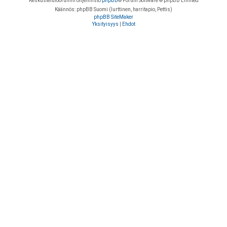
Keskustelufoorumin ohjelmisto
phpBB
® Forum Software © phpBB Limited
Käännös: phpBB Suomi (lurttinen, harritapio, Pettis)
phpBB SiteMaker
Yksityisyys
|
Ehdot