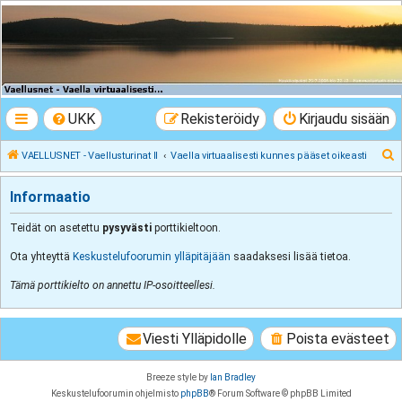
VAELLUSNET -
Vaellusturinat II
Keskustelua vaeltamisesta ja Lapista
UKK
Rekisteröidy
Kirjaudu sisään
E
VAELLUSNET - Vaellusturinat II
Vaella virtuaalisesti kunnes pääset oikeasti
t
Informaatio
s
i
Teidät on asetettu
pysyvästi
porttikieltoon.
Ota yhteyttä
Keskustelufoorumin ylläpitäjään
saadaksesi lisää tietoa.
Tämä porttikielto on annettu IP-osoitteellesi.
Viesti Ylläpidolle
Poista evästeet
Breeze style by
Ian Bradley
Keskustelufoorumin ohjelmisto
phpBB
® Forum Software © phpBB Limited