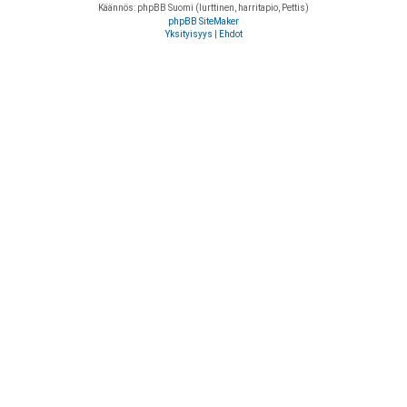
Käännös: phpBB Suomi (lurttinen, harritapio, Pettis)
phpBB SiteMaker
Yksityisyys
|
Ehdot