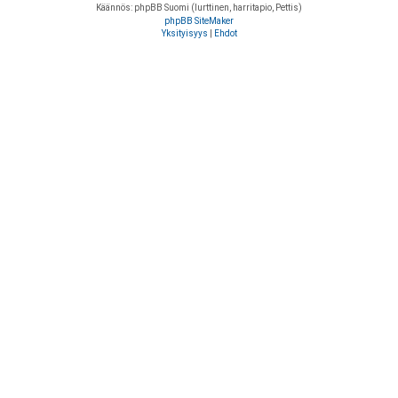
Käännös: phpBB Suomi (lurttinen, harritapio, Pettis)
phpBB SiteMaker
Yksityisyys
|
Ehdot