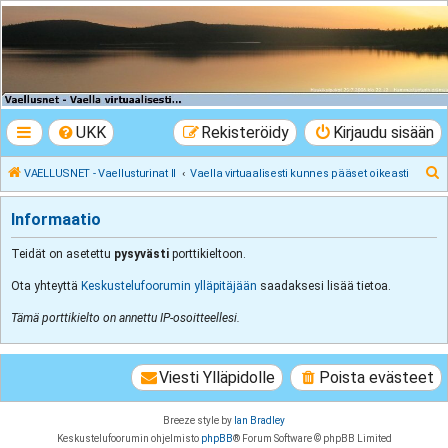
VAELLUSNET -
Vaellusturinat II
Keskustelua vaeltamisesta ja Lapista
UKK
Rekisteröidy
Kirjaudu sisään
E
VAELLUSNET - Vaellusturinat II
Vaella virtuaalisesti kunnes pääset oikeasti
t
Informaatio
s
i
Teidät on asetettu
pysyvästi
porttikieltoon.
Ota yhteyttä
Keskustelufoorumin ylläpitäjään
saadaksesi lisää tietoa.
Tämä porttikielto on annettu IP-osoitteellesi.
Viesti Ylläpidolle
Poista evästeet
Breeze style by
Ian Bradley
Keskustelufoorumin ohjelmisto
phpBB
® Forum Software © phpBB Limited