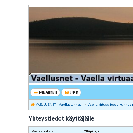
VAELLUSNET - Vaellusturinat II
Keskustelua vaeltamisesta ja Lapista
Pikalinkit
UKK
VAELLUSNET - Vaellusturinat II
Vaella virtuaalisesti kunnes 
Yhteystiedot käyttäjälle
Vastaanottaja:
Ylläpitäjä