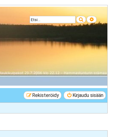
Etsi
Tarkennettu haku
Rekisteröidy
Kirjaudu sisään