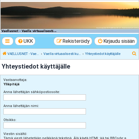
VAELLUSNET -
Vaellusturinat II
Keskustelua vaeltamisesta ja Lapista
UKK
Rekisteröidy
Kirjaudu sisään
E
VAELLUSNET - Vaellusturinat II
Vaella virtuaalisesti kunnes pääset oikeasti
Yhteystiedot käyttäjälle
t
Yhteystiedot käyttäjälle
s
i
Vastaanottaja:
Ylläpitäjä
Anna lähettäjän sähköpostiosoite:
Anna lähettäjän nimi:
Otsikko:
Viestin sisältö:
Tämä viesti lähetetään pelkkänä tekstinä. Älä käytä HTML:ää tai BBCode:a.