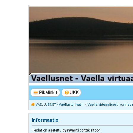
VAELLUSNET - Vaellusturinat II
Keskustelua vaeltamisesta ja Lapista
Pikalinkit
UKK
VAELLUSNET - Vaellusturinat II
Vaella virtuaalisesti kunnes 
Informaatio
Teidät on asetettu
pysyvästi
porttikieltoon.