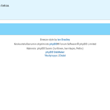
tietoa.
Breeze style by
Ian Bradley
Keskustelufoorumin ohjelmisto
phpBB
® Forum Software © phpBB Limited
Käännös: phpBB Suomi (lurttinen, harritapio, Pettis)
phpBB SiteMaker
Yksityisyys
|
Ehdot