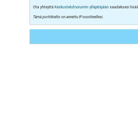
Ota yhteyttä
Keskustelufoorumin ylläpitäjään
saadaksesi lisää 
Tämä porttikielto on annettu IP-osoitteellesi.