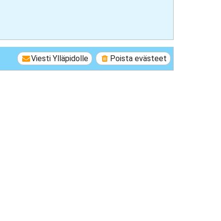
Viesti Ylläpidolle
Poista evästeet