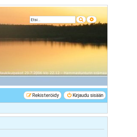
Etsi
Tarkennettu haku
Rekisteröidy
Kirjaudu sisään