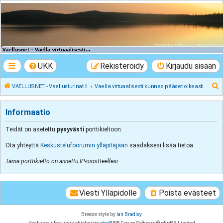
VAELLUSNET -
Vaellusturinat II
Keskustelua vaeltamisesta ja Lapista
UKK
Rekisteröidy
Kirjaudu sisään
E
VAELLUSNET - Vaellusturinat II
Vaella virtuaalisesti kunnes pääset oikeasti
t
s
Informaatio
i
Teidät on asetettu
pysyvästi
porttikieltoon.
Ota yhteyttä
Keskustelufoorumin ylläpitäjään
saadaksesi lisää tietoa.
Tämä porttikielto on annettu IP-osoitteellesi.
Viesti Ylläpidolle
Poista evästeet
Breeze style by
Ian Bradley