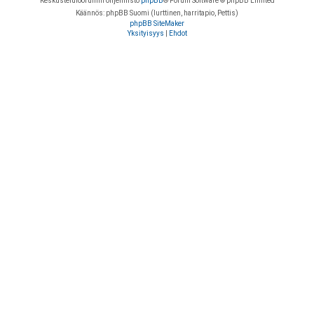
Keskustelufoorumin ohjelmisto
phpBB
® Forum Software © phpBB Limited
Käännös: phpBB Suomi (lurttinen, harritapio, Pettis)
phpBB SiteMaker
Yksityisyys
|
Ehdot