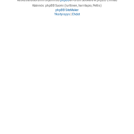
Keskustelufoorumin ohjelmisto
phpBB
® Forum Software © phpBB Limited
Käännös: phpBB Suomi (lurttinen, harritapio, Pettis)
phpBB SiteMaker
Yksityisyys
|
Ehdot