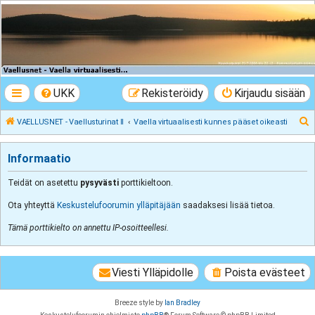
VAELLUSNET -
Vaellusturinat II
Keskustelua vaeltamisesta ja Lapista
UKK
Rekisteröidy
Kirjaudu sisään
E
VAELLUSNET - Vaellusturinat II
Vaella virtuaalisesti kunnes pääset oikeasti
t
s
Informaatio
i
Teidät on asetettu
pysyvästi
porttikieltoon.
Ota yhteyttä
Keskustelufoorumin ylläpitäjään
saadaksesi lisää tietoa.
Tämä porttikielto on annettu IP-osoitteellesi.
Viesti Ylläpidolle
Poista evästeet
Breeze style by
Ian Bradley