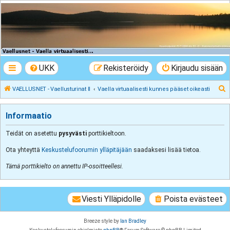
VAELLUSNET -
Vaellusturinat II
Keskustelua vaeltamisesta ja Lapista
UKK
Rekisteröidy
Kirjaudu sisään
E
VAELLUSNET - Vaellusturinat II
Vaella virtuaalisesti kunnes pääset oikeasti
t
s
Informaatio
i
Teidät on asetettu
pysyvästi
porttikieltoon.
Ota yhteyttä
Keskustelufoorumin ylläpitäjään
saadaksesi lisää tietoa.
Tämä porttikielto on annettu IP-osoitteellesi.
Viesti Ylläpidolle
Poista evästeet
Breeze style by
Ian Bradley