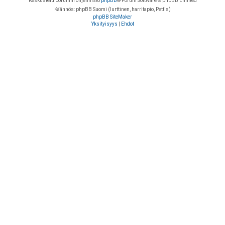
Keskustelufoorumin ohjelmisto
phpBB
® Forum Software © phpBB Limited
Käännös: phpBB Suomi (lurttinen, harritapio, Pettis)
phpBB SiteMaker
Yksityisyys
|
Ehdot