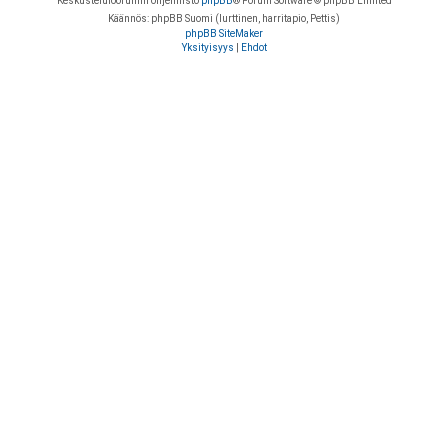
Keskustelufoorumin ohjelmisto
phpBB
® Forum Software © phpBB Limited
Käännös: phpBB Suomi (lurttinen, harritapio, Pettis)
phpBB SiteMaker
Yksityisyys
|
Ehdot