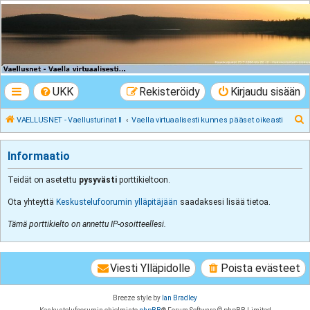
VAELLUSNET -
Vaellusturinat II
Keskustelua vaeltamisesta ja Lapista
UKK
Rekisteröidy
Kirjaudu sisään
E
VAELLUSNET - Vaellusturinat II
Vaella virtuaalisesti kunnes pääset oikeasti
t
s
Informaatio
i
Teidät on asetettu
pysyvästi
porttikieltoon.
Ota yhteyttä
Keskustelufoorumin ylläpitäjään
saadaksesi lisää tietoa.
Tämä porttikielto on annettu IP-osoitteellesi.
Viesti Ylläpidolle
Poista evästeet
Breeze style by
Ian Bradley